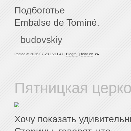
Подбоготье
Embalse de Tominé.
budovskiy
Posted at 2026-07-28 16:11:47 |
Blogroll
|
read on
Пятницкая церко
Хочу показать удивительн