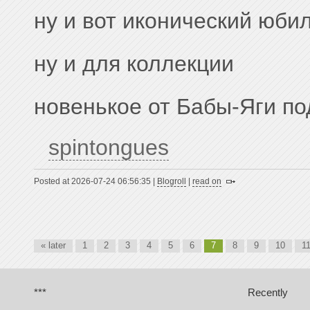
ну и вот иконический юби
ну и для коллекции
новенькое от Бабы-Яги п
spintongues
Posted at 2026-07-24 06:56:35 |
Blogroll
|
read on
« later
1
2
3
4
5
6
7
8
9
10
1
***
Recently