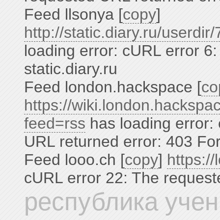
Feed llsonya [
copy
]
http://static.diary.ru/userdi
loading error: cURL error 6:
static.diary.ru
Feed london.hackspace [
co
https://wiki.london.hackspac
feed=rss
has loading error:
URL returned error: 403 Fo
Feed looo.ch [
copy
]
https://
cURL error 22: The request
республика уче