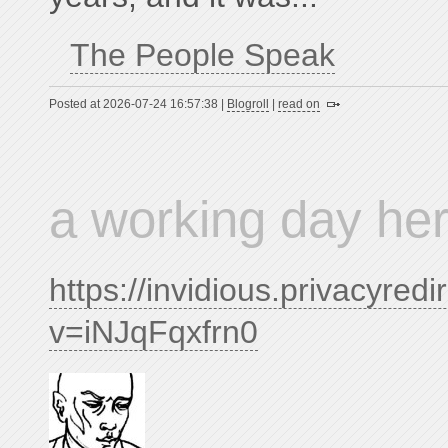
The People Speak
Posted at 2026-07-24 16:57:38 |
Blogroll
|
read on
a working day he
https://invidious.privacyred
v=iNJqFqxfrn0