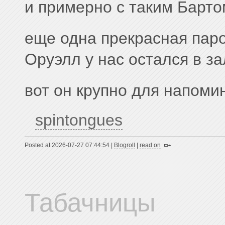
и примерно с таким Барто
еще одна прекрасная паро
Оруэлл у нас остался в з
вот он крупно для напоми
spintongues
Posted at 2026-07-27 07:44:54 |
Blogroll
|
read on
Табачницы