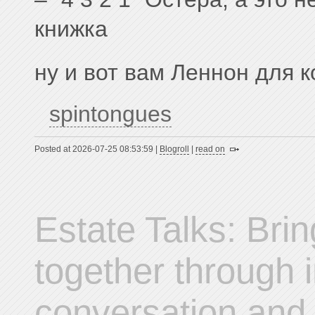
книжка
ну и вот вам Леннон для 
spintongues
Posted at 2026-07-25 08:53:59 |
Blogroll
|
read on
Estate Talks: Bri
together through 
conversation and