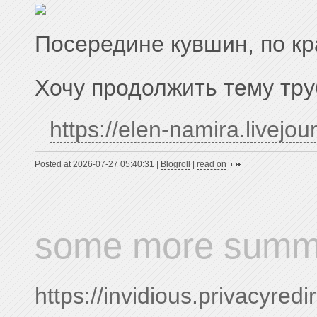
Посередине кувшин, по к
Хочу продолжить тему труб
https://elen-namira.livejou
Posted at 2026-07-27 05:40:31 |
Blogroll
|
read on
some more summe
https://invidious.privacyred