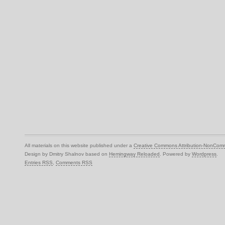
All materials on this website published under a
Creative Commons Attribution-NonComm
Design by Dmitry Shalnov based on
Hemingway Reloaded
. Powered by
Wordpress
.
Entries RSS
,
Comments RSS