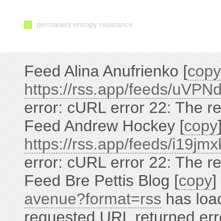
permanent entropy resistance
Feed Alina Anufrienko [
copy
https://rss.app/feeds/uV
error: cURL error 22: The r
Feed Andrew Hockey [
copy
https://rss.app/feeds/i19j
error: cURL error 22: The r
Feed Bre Pettis Blog [
copy
]
avenue?format=rss
has load
requested URL returned err