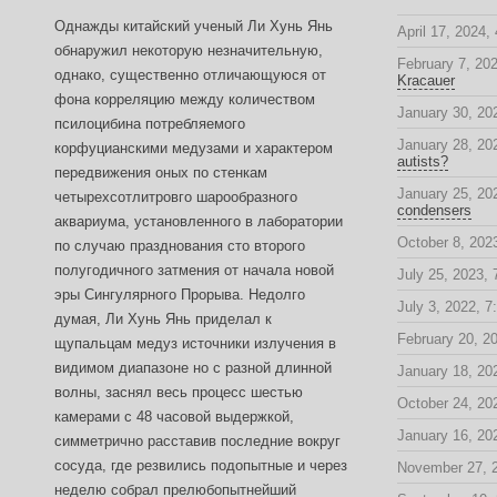
Однажды китайский ученый Ли Хунь Янь
April 17, 2024,
обнаружил некоторую незначительную,
February 7, 20
однако, существенно отличающуюся от
Kracauer
фона корреляцию между количеством
January 30, 20
псилоцибина потребляемого
January 28, 20
корфуцианскими медузами и характером
autists?
передвижения оных по стенкам
January 25, 20
четырехсотлитровго шарообразного
condensers
аквариума, установленного в лаборатории
October 8, 2023
по случаю празднования сто второго
полугодичного затмения от начала новой
July 25, 2023,
эры Сингулярного Прорыва. Недолго
July 3, 2022, 7
думая, Ли Хунь Янь приделал к
February 20, 2
щупальцам медуз источники излучения в
видимом диапазоне но с разной длинной
January 18, 20
волны, заснял весь процесс шестью
October 24, 20
камерами с 48 часовой выдержкой,
January 16, 20
симметрично расставив последние вокруг
сосуда, где резвились подопытные и через
November 27, 
неделю собрал прелюбопытнейший