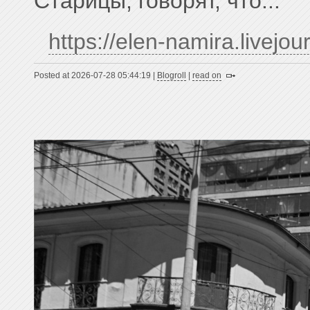
Старицы, говорят, что...
https://elen-namira.livejou
Posted at 2026-07-28 05:44:19 |
Blogroll
|
read on