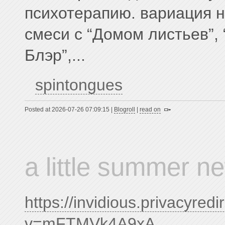
психотерапию. вариация н
смеси с “Домом листьев”,
Блэр”,...
spintongues
Posted at 2026-07-26 07:09:15 |
Blogroll
|
read on
a little summer n
https://invidious.privacyred
v=mFTMVk4A9xA