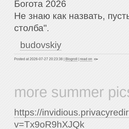
Богота 2026
Не знаю как назвать, пуст
столба".
budovskiy
Posted at 2026-07-27 20:23:38 |
Blogroll
|
read on
more summer pic
https://invidious.privacyred
v=Tx9oR9hXJQk