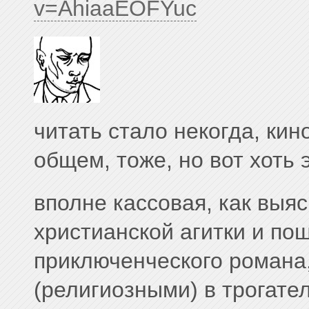
v=AhiaaEOFYuc
читать стало некогда, кин
общем, тоже, но вот хоть э
вполне кассовая, как выя
христианской агитки и по
приключенческого романа,
(религиозными) в трогате