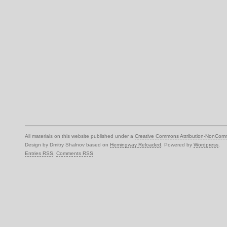
All materials on this website published under a
Creative Commons Attribution-NonComm
Design by Dmitry Shalnov based on
Hemingway Reloaded
. Powered by
Wordpress
.
Entries RSS
,
Comments RSS