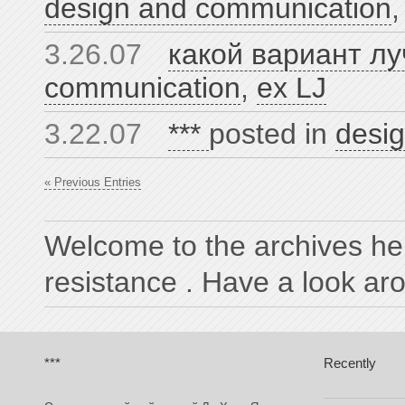
design and communication
3.26.07
какой вариант л
communication
,
ex LJ
3.22.07
***
posted in
desi
« Previous Entries
Welcome to the archives he
resistance . Have a look ar
***
Recently