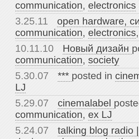
communication
,
electronics
3.25.11
open hardware, 
communication
,
electronics
10.11.10
Новый дизайн
p
communication
,
society
5.30.07
***
posted in
cine
LJ
5.29.07
cinemalabel
poste
communication
,
ex LJ
5.24.07
talking blog radio