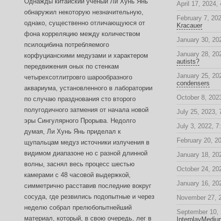
Однажды китайский ученый Ли Хунь Янь
April 17, 2024,
обнаружил некоторую незначительную,
February 7, 20
однако, существенно отличающуюся от
Kracauer
фона корреляцию между количеством
January 30, 20
псилоцибина потребляемого
January 28, 20
корфуцианскими медузами и характером
autists?
передвижения оных по стенкам
January 25, 20
четырехсотлитровго шарообразного
condensers
аквариума, установленного в лаборатории
October 8, 2023
по случаю празднования сто второго
полугодичного затмения от начала новой
July 25, 2023,
эры Сингулярного Прорыва. Недолго
July 3, 2022, 7
думая, Ли Хунь Янь приделал к
February 20, 2
щупальцам медуз источники излучения в
видимом диапазоне но с разной длинной
January 18, 20
волны, заснял весь процесс шестью
October 24, 20
камерами с 48 часовой выдержкой,
January 16, 20
симметрично расставив последние вокруг
сосуда, где резвились подопытные и через
November 27, 
неделю собрал прелюбопытнейший
September 10, 
материал, который, в свою очередь, лег в
InterplayMediu