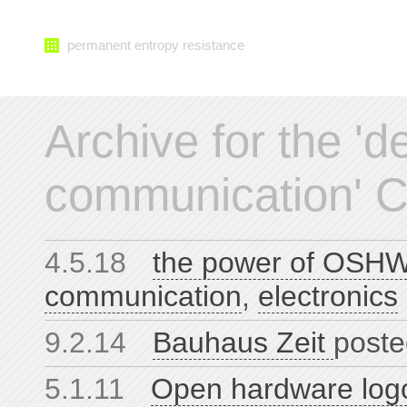
permanent entropy resistance
Archive for the 'd
communication' C
4.5.18
the power of OSH
communication
,
electronics
9.2.14
Bauhaus Zeit
poste
5.1.11
Open hardware lo