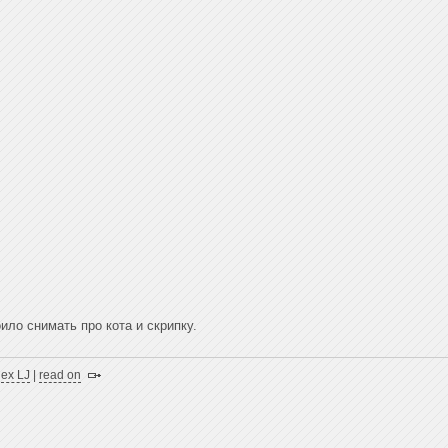
ило снимать про кота и скрипку.
,
ex LJ
|
read on