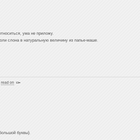
 относиться, ума не приложу.
толи слона в натуральную величину из папье-маше.
|
read on
 большой буквы).