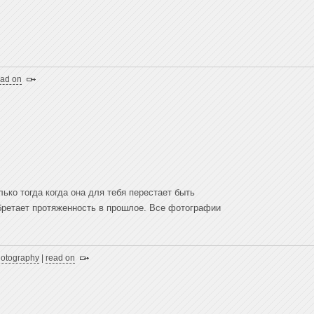
ead on
ко тогда когда она для тебя перестает быть
бретает протяженность в прошлое. Все фотографии
otography
|
read on