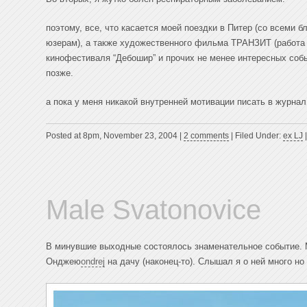
поэтому, все, что касается моей поездки в Питер (со всеми
юзерам), а также художественного фильма ТРАНЗИТ (работа 
кинофестиваля “Дебошир” и прочих не менее интересных собы
позже.
а пока у меня никакой внутренней мотивации писать в журнал
Posted at 8pm, November 23, 2004 |
2 comments
| Filed Under:
ex LJ
Male Svatonovice
В минувшие выходные состоялось знаменательное событие.
Онджею
ondrej
на дачу (наконец-то). Слышал я о ней много н