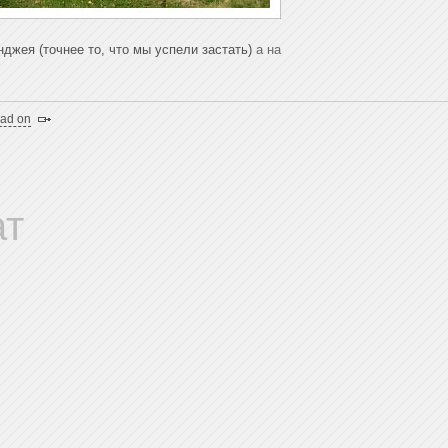
джея (точнее то, что мы успели застать)
а на
ead on
ат