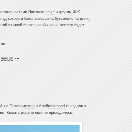
 благодарностями Николаю
nnikif
и другим ЖЖ
над которым была завершена буквально на днях),
тий из моей бестолковой жизни, все это будет
 нет.
|
read on
 Мы с Остапом
ostap
и Алей
makropod
съездили к
о вот бывать доселе еще не приходилось.