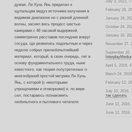
July 3, 2022, 7
думая, Ли Хунь Янь приделал к
February 20, 2
щупальцам медуз источники излучения в
видимом диапазоне но с разной длинной
January 18, 20
волны, заснял весь процесс шестью
October 24, 20
камерами с 48 часовой выдержкой,
January 16, 20
симметрично расставив последние вокруг
сосуда, где резвились подопытные и через
November 27, 
неделю собрал прелюбопытнейший
September 10, 
материал, который, в свою очередь, лег в
InterplayMediu
основу фундаментального труда, ныне
April 5, 2018, 
известного, как теория полутретичных n-
March 24, 2018
многообразий простой метрики Ли Хунь
Янь, с которой (с некоторыми
February 12, 2
упрощениями и оговорками) я, по мере
July 10, 2016,
сил, постараюсь познакомить
так сделать
любопытного и пытливого читателя.
June 12, 2016,
June 12, 2016,