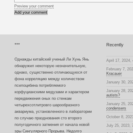
Preview your comment
***
Recently
Однажды китайский ученый Ли Хунь Янь
April 17, 2024,
обнаружил некоторую незначительную,
February 7, 20
однако, существенно отличающуюся от
Kracauer
фона корреляцию между количеством
January 30, 20
псилоцибина потребляемого
January 28, 20
корфуцианскими медузами и характером
autists?
передвижения оных по стенкам
January 25, 20
четырехсотлитровго шарообразного
condensers
аквариума, установленного в лаборатории
October 8, 2023
по случаю празднования сто второго
полугодичного затмения от начала новой
July 25, 2023,
эры Сингулярного Прорыва. Недолго