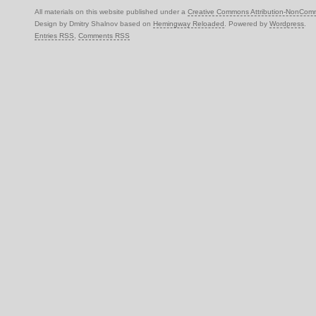
All materials on this website published under a
Creative Commons Attribution-NonComm
Design by Dmitry Shalnov based on
Hemingway Reloaded
. Powered by
Wordpress
.
Entries RSS
,
Comments RSS