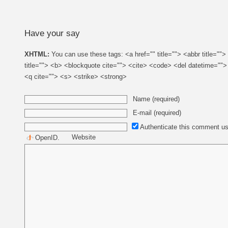
Have your say
XHTML:
You can use these tags: <a href="" title=""> <abbr title=""
title=""> <b> <blockquote cite=""> <cite> <code> <del datetime=""
<q cite=""> <s> <strike> <strong>
Name (required)
E-mail (required)
Authenticate this comment us
Website
OpenID
.