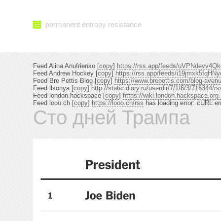
permanent entropy resistance
Feed Alina Anufrienko [
copy
]
https://rss.app/feeds/uVPNdevv4
Feed Andrew Hockey [
copy
]
https://rss.app/feeds/i19jmxk5fqHN
Feed Bre Pettis Blog [
copy
]
https://www.brepettis.com/blog-aven
Feed llsonya [
copy
]
http://static.diary.ru/userdir/7/1/6/3/716344/r
Feed london.hackspace [
copy
]
https://wiki.london.hackspace.org
Feed looo.ch [
copy
]
https://looo.ch/rss
has loading error: cURL er
Сто дней Трампа