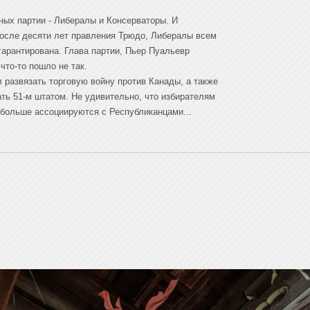
ных партии - Либералы и Консерваторы. И
после десяти лет правления Трюдо, Либералы всем
гарантирована. Глава партии, Пьер Пуальевр
то-то пошло не так.
л развязать торговую войну против Канады, а также
ать 51-м штатом. Не удивительно, что избирателям
 больше ассоциируются с Республиканцами...