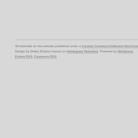
All materials on this website published under a
Creative Commons Attribution-NonComm
Design by Dmitry Shalnov based on
Hemingway Reloaded
. Powered by
Wordpress
.
Entries RSS
,
Comments RSS