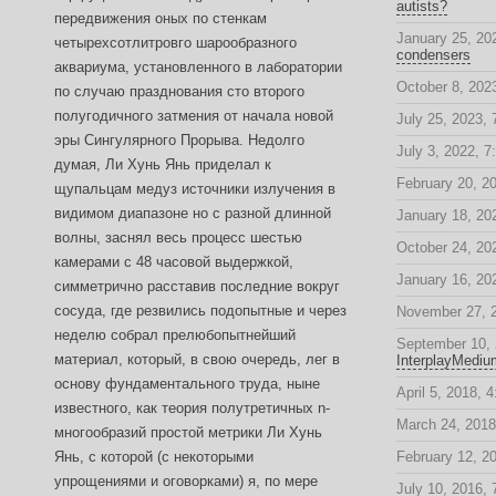
autists?
передвижения оных по стенкам
January 25, 20
четырехсотлитровго шарообразного
condensers
аквариума, установленного в лаборатории
October 8, 2023
по случаю празднования сто второго
полугодичного затмения от начала новой
July 25, 2023,
эры Сингулярного Прорыва. Недолго
July 3, 2022, 7
думая, Ли Хунь Янь приделал к
February 20, 2
щупальцам медуз источники излучения в
видимом диапазоне но с разной длинной
January 18, 20
волны, заснял весь процесс шестью
October 24, 20
камерами с 48 часовой выдержкой,
January 16, 20
симметрично расставив последние вокруг
сосуда, где резвились подопытные и через
November 27, 
неделю собрал прелюбопытнейший
September 10, 
материал, который, в свою очередь, лег в
InterplayMediu
основу фундаментального труда, ныне
April 5, 2018, 
известного, как теория полутретичных n-
March 24, 2018
многообразий простой метрики Ли Хунь
Янь, с которой (с некоторыми
February 12, 2
упрощениями и оговорками) я, по мере
July 10, 2016,