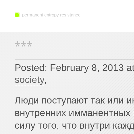
permanent entropy resistance
***
Posted: February 8, 2013 a
society
,
Люди поступают так или ин
внутренних имманентных п
силу того, что внутри каж