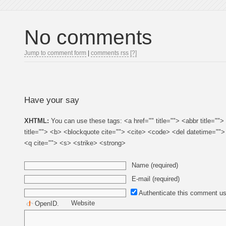
No comments
Jump to comment form
|
comments rss
[?]
Have your say
XHTML:
You can use these tags: <a href="" title=""> <abbr title=""
title=""> <b> <blockquote cite=""> <cite> <code> <del datetime=""
<q cite=""> <s> <strike> <strong>
Name (required)
E-mail (required)
Authenticate this comment us
Website
OpenID
.