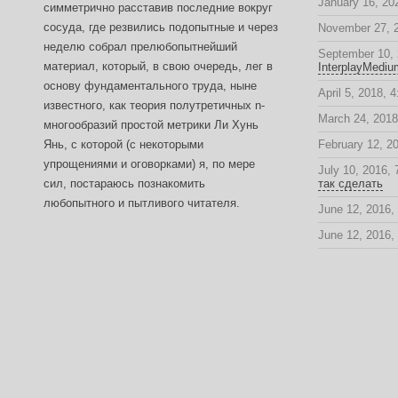
January 16, 20
симметрично расставив последние вокруг
сосуда, где резвились подопытные и через
November 27, 
неделю собрал прелюбопытнейший
September 10, 
материал, который, в свою очередь, лег в
InterplayMediu
основу фундаментального труда, ныне
April 5, 2018, 
известного, как теория полутретичных n-
March 24, 2018
многообразий простой метрики Ли Хунь
Янь, с которой (с некоторыми
February 12, 2
упрощениями и оговорками) я, по мере
July 10, 2016,
сил, постараюсь познакомить
так сделать
любопытного и пытливого читателя.
June 12, 2016,
June 12, 2016,