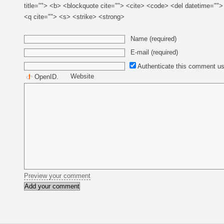
title=""> <b> <blockquote cite=""> <cite> <code> <del datetime=""
<q cite=""> <s> <strike> <strong>
Name (required)
E-mail (required)
Authenticate this comment us
Website
OpenID
.
Preview your comment