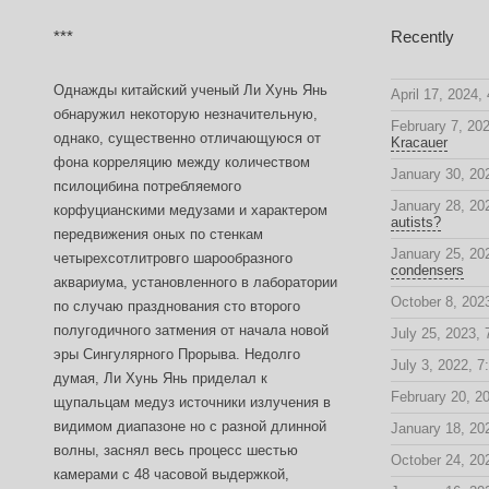
***
Recently
Однажды китайский ученый Ли Хунь Янь
April 17, 2024,
обнаружил некоторую незначительную,
February 7, 20
однако, существенно отличающуюся от
Kracauer
фона корреляцию между количеством
January 30, 20
псилоцибина потребляемого
January 28, 20
корфуцианскими медузами и характером
autists?
передвижения оных по стенкам
January 25, 20
четырехсотлитровго шарообразного
condensers
аквариума, установленного в лаборатории
October 8, 2023
по случаю празднования сто второго
полугодичного затмения от начала новой
July 25, 2023,
эры Сингулярного Прорыва. Недолго
July 3, 2022, 7
думая, Ли Хунь Янь приделал к
February 20, 2
щупальцам медуз источники излучения в
видимом диапазоне но с разной длинной
January 18, 20
волны, заснял весь процесс шестью
October 24, 20
камерами с 48 часовой выдержкой,