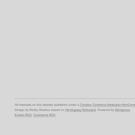
All materials on this website published under a
Creative Commons Attribution-NonComm
Design by Dmitry Shalnov based on
Hemingway Reloaded
. Powered by
Wordpress
.
Entries RSS
,
Comments RSS