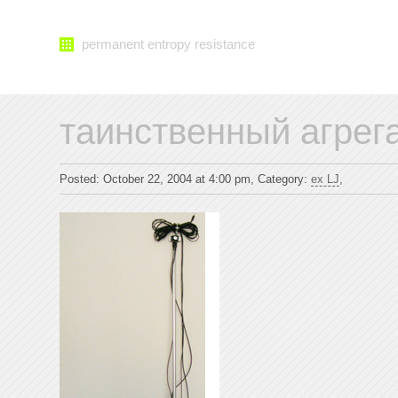
permanent entropy resistance
таинственный агрег
Posted: October 22, 2004 at 4:00 pm, Category:
ex LJ
,