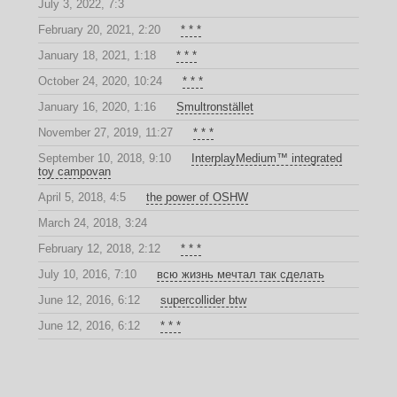
July 3, 2022, 7:3
February 20, 2021, 2:20
* * *
January 18, 2021, 1:18
* * *
October 24, 2020, 10:24
* * *
January 16, 2020, 1:16
Smultronstället
November 27, 2019, 11:27
* * *
September 10, 2018, 9:10
InterplayMedium™ integrated
toy campovan
April 5, 2018, 4:5
the power of OSHW
March 24, 2018, 3:24
February 12, 2018, 2:12
* * *
July 10, 2016, 7:10
всю жизнь мечтал так сделать
June 12, 2016, 6:12
supercollider btw
June 12, 2016, 6:12
* * *