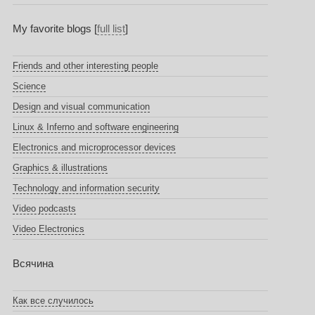
My favorite blogs [
full list
]
Friends and other interesting people
Science
Design and visual communication
Linux & Inferno and software engineering
Electronics and microprocessor devices
Graphics & illustrations
Technology and information security
Video podcasts
Video Electronics
Всячина
Как все случилось