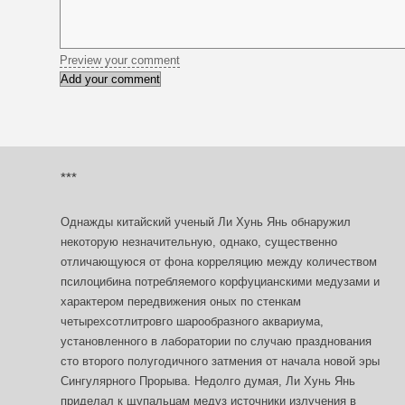
Preview your comment
***
Однажды китайский ученый Ли Хунь Янь обнаружил
некоторую незначительную, однако, существенно
отличающуюся от фона корреляцию между количеством
псилоцибина потребляемого корфуцианскими медузами и
характером передвижения оных по стенкам
четырехсотлитровго шарообразного аквариума,
установленного в лаборатории по случаю празднования
сто второго полугодичного затмения от начала новой эры
Сингулярного Прорыва. Недолго думая, Ли Хунь Янь
приделал к щупальцам медуз источники излучения в