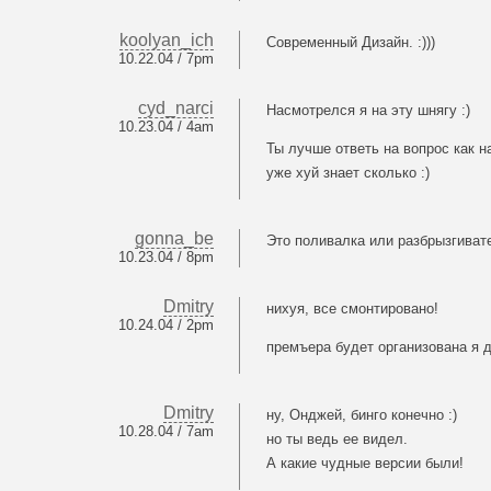
koolyan_ich
Современный Дизайн. :)))
10.22.04 / 7pm
cyd_narci
Насмотрелся я на эту шнягу :)
10.23.04 / 4am
Ты лучше ответь на вопрос как н
уже хуй знает сколько :)
gonna_be
Это поливалка или разбрызгивате
10.23.04 / 8pm
Dmitry
нихуя, все смонтировано!
10.24.04 / 2pm
премъера будет организована я 
Dmitry
ну, Онджей, бинго конечно :)
10.28.04 / 7am
но ты ведь ее видел.
А какие чудные версии были!