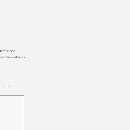
itle=""> <b>
 <strike> <strong>
 using