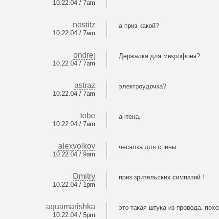
10.22.04 / 7am
nostitz
а приз какой?
10.22.04 / 7am
ondrej
Держалка для микрофона?
10.22.04 / 7am
astraz
электроудочка?
10.22.04 / 7am
tobe
антена.
10.22.04 / 7am
alexvolkov
чесалка для спины
10.22.04 / 9am
Dmitry
приз зрительских симпатий !
10.22.04 / 1pm
aquamarishka
это такая штука из провода. пох
10.22.04 / 5pm