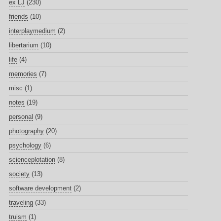
ex LJ
(230)
friends
(10)
interplaymedium
(2)
libertarium
(10)
life
(4)
memories
(7)
misc
(1)
notes
(19)
personal
(9)
photography
(20)
psychology
(6)
scienceplotation
(8)
society
(13)
software development
(2)
traveling
(33)
truism
(1)