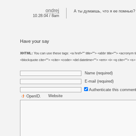
ondrej
А ты думаешь, что я ее помнью?
10.28.04 / 8am
Have your say
XHTML:
You can use these tags: <a href="" title=""> <abbr title=""> <acronym t
<blockquote cite=""> <cite> <code> <del datetime=""> <em> <i> <q cite=""> <s>
Name (required)
E-mail (required)
Authenticate this comment
Website
OpenID
.