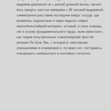
видимом диапазоне но с разной длинной волны, заснял
весь процесс шестью камерами с 48 часовой выдержкой,
симметрично расставив последние вокруг сосуда, где
резвились подопытные и через неделю собрал
прелюбопытнейший материал, который, в свою очередь,
лег в основу фундаментального труда, ныне известного,
как теория полутретичных n-многообразий простой
метрики Ли Хунь Янь, с которой (с некоторыми
упрощениями и оговорками) я, по мере сил, постараюсь
познакомить любопытного и пытливого читателя.