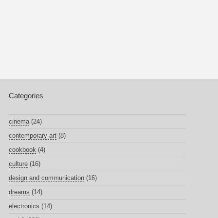
Categories
cinema
(24)
contemporary art
(8)
cookbook
(4)
culture
(16)
design and communication
(16)
dreams
(14)
electronics
(14)